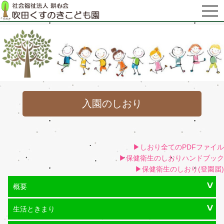
入園のしおり
▶しおり全てのPDFファイル
▶保健衛生のしおりハンドブック
▶保健衛生のしおり(登園届)
概要
生活ときまり